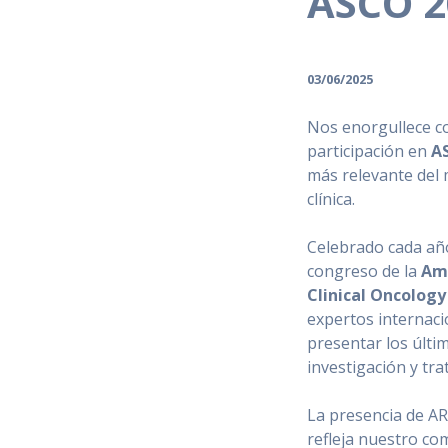
ASCO 2
03/06/2025
Nos enorgullece c
participación en
A
más relevante del
clínica.
Celebrado cada año
congreso de la
Ame
Clinical Oncology
expertos internaci
presentar los últi
investigación y tra
La presencia de 
refleja nuestro co