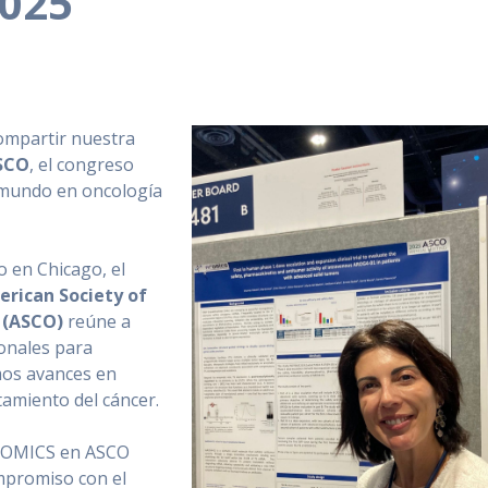
025
ompartir nuestra
SCO
, el congreso
 mundo en oncología
 en Chicago, el
rican Society of
 (ASCO)
reúne a
onales para
mos avances en
tamiento del cáncer.
AROMICS en ASCO
mpromiso con el