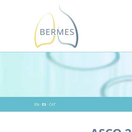
EN
·
ES
·
CAT